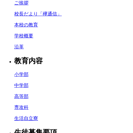
ご挨拶
校長だより「欅通信」
本校の教育
学校概要
沿革
教育内容
小学部
中学部
高等部
専攻科
生活自立寮
生徒募集要項