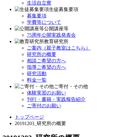
生活自立寮
生徒募集要項
募集要項
学費等について
公開講座等
75周年公開実践発表会
教育研究所
ご案内（親子教室はこちら）
研究所の概要
相談ご希望の方へ
指導ご希望の方へ
研究活動
料金一覧
ご寄付・その他
体験実習のお願い
刊行・書籍・実践報告紹介
ご寄付のお願い
トップページ
20191203_研究所の概要