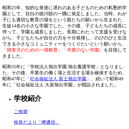
昭和25年、知的な発達に遅れのある子どものための私塾的学
園として、目白の徳川邸の一隅に発足しました。当時、わが
子にも適切な教育の場をという親たちの願いから生まれた、
生徒14名の小さな学園でした。その後、子どもたちの成長に
伴って、学園も成長しました。長期にわたって支援を受けな
がら、子どもたちが自分の力を十分発揮し、のびのびと生活
できる小さなコミュニティーをつくりたいという願いから、
「障害児のための一環教育」「卒業のない学園」
を目指して
きました。
昭和35年に「学校法人旭出学園 旭出養護学校」となりまし
た。その後、卒業生の働く場と生活する場を確保するため、
昭和47年に「
社会福祉法人 富士旭出学園
」、続いて昭和49
年に「社会福祉法人 大泉旭出学園」が開設されました。
学校紹介
ご挨拶
校長だより「欅通信」