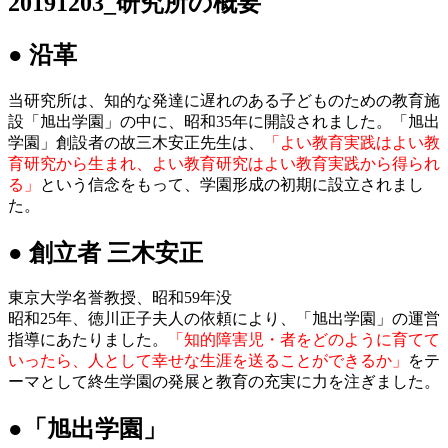
20191203_研究所の概要
● 沿革
当研究所は、知的な発達に遅れのある子どものための教育施
設「旭出学園」の中に、昭和35年に開設されました。「旭出
学園」創設者の故三木安正先生は、
「よい教育実践はよい教
育研究から生まれ、よい教育研究はよい教育実践から得られ
る」
という信念をもって、学園形成の初期に設立されまし
た。
● 創立者 三木安正
東京大学名誉教授、昭和59年没
昭和25年、徳川正子夫人の依頼により、「旭出学園」の運営
指導にあたりました。
「知的障害児・者をどのように育てて
いったら、人として幸せな生涯を送ることができるか」
をテ
ーマとして終生学園の発展と教育の充実に力を注ぎました。
●「旭出学園」