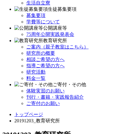
生活自立寮
生徒募集要項
募集要項
学費等について
公開講座等
75周年公開実践発表会
教育研究所
ご案内（親子教室はこちら）
研究所の概要
相談ご希望の方へ
指導ご希望の方へ
研究活動
料金一覧
ご寄付・その他
体験実習のお願い
刊行・書籍・実践報告紹介
ご寄付のお願い
トップページ
20191203_教育研究所