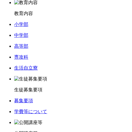
教育内容
小学部
中学部
高等部
専攻科
生活自立寮
生徒募集要項
募集要項
学費等について