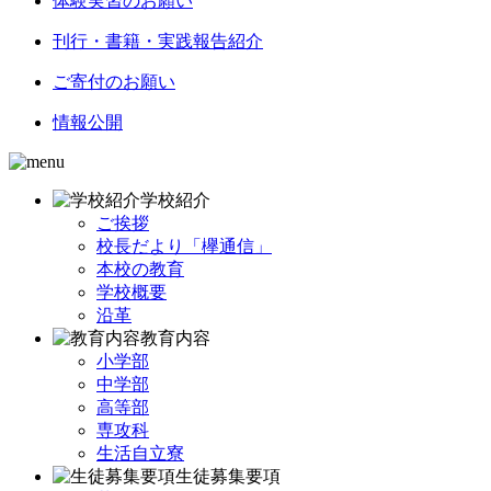
体験実習のお願い
刊行・書籍・実践報告紹介
ご寄付のお願い
情報公開
学校紹介
ご挨拶
校長だより「欅通信」
本校の教育
学校概要
沿革
教育内容
小学部
中学部
高等部
専攻科
生活自立寮
生徒募集要項