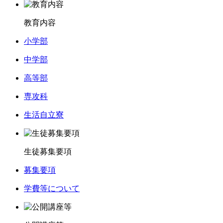
教育内容
小学部
中学部
高等部
専攻科
生活自立寮
生徒募集要項
募集要項
学費等について