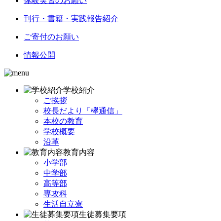
体験実習のお願い
刊行・書籍・実践報告紹介
ご寄付のお願い
情報公開
学校紹介
ご挨拶
校長だより「欅通信」
本校の教育
学校概要
沿革
教育内容
小学部
中学部
高等部
専攻科
生活自立寮
生徒募集要項