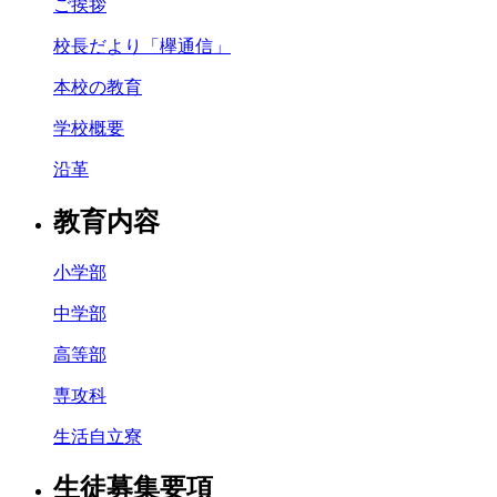
ご挨拶
校長だより「欅通信」
本校の教育
学校概要
沿革
教育内容
小学部
中学部
高等部
専攻科
生活自立寮
生徒募集要項