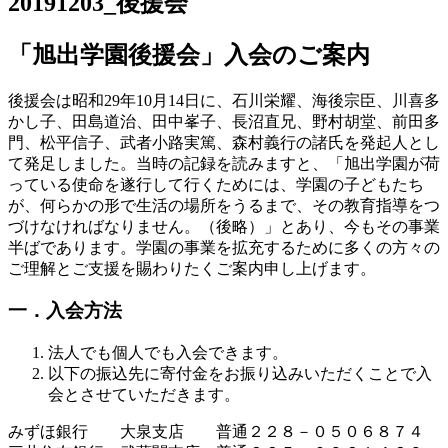
20191203_後援会
「旭出学園後援会」入会のご案内
後援会は昭和29年10月14日に、石川栄耀、海後宗臣、川喜多
かし子、田島道治、田中峯子、長沼直兄、野村胡堂、前田多
門、松平信子、武者小路実篤、森村義行の諸氏を発起人とし
て発足しました。当時の記録を読みますと、「旭出学園が荷
っている使命を遂行して行くためには、学園の子どもたち
が、何らかの形で生活の場所をうるまで、その教育指導をつ
づけなければなりません。（後略）」とあり、今もその事業
半ばであります。学園の事業を拡充するために多くの方々の
ご理解とご支援を賜わりたくご案内申し上げます。
一．入会方法
法人でも個人でも入会できます。
以下の振込先に寄付金をお振り込みいただくことで入
会とさせていただきます。
みずほ銀行 大泉支店 普通２２８－０５０６８７４