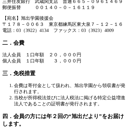
三井住友銀行 武蔵関支店 普通６６５－０９６１４６９
郵便振替 ００１４０－０－１６１１９
【宛名】旭出学園後援会
〒１７８－００６３ 東京都練馬区東大泉７－１２－１６
電話：03（3922）4134 ファックス：03（3923）4009
二．会費
法人会員 １口年額 ２０，０００円
個人会員 １口年額 ３，０００円
三．免税措置
会費は寄付金として扱われ、旭出学園から領収書が発
行されます。
当校が所得税法並びに法人税法に掲げる特定公益増進
法人であることの証明書が発行されます。
四．会員の方には年２回の“旭出だより”をお届け
します。