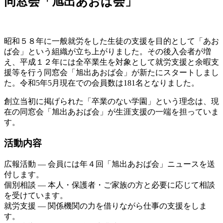
同窓会「旭出あおば会」
昭和５８年に一般就労をした生徒の支援を目的として「あお
ば会」という組織が立ち上がりました。その後入会者が増
え、平成１２年には全卒業生を対象として就労支援と余暇支
援等を行う同窓会「旭出あおば会」が新たにスタートしまし
た。令和5年5月現在での会員数は181名となりました。
創立当初に掲げられた「卒業のない学園」という理念は、現
在の同窓会「旭出あおば会」が生涯支援の一端を担っていま
す。
活動内容
広報活動 ― 会員には年４回「旭出あおば会」ニュースを送
付します。
個別相談 ― 本人・保護者・ご家族の方と必要に応じて相談
を受けています。
就労支援 ― 関係機関の力を借りながら仕事の支援をしま
す。