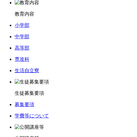
教育内容
小学部
中学部
高等部
専攻科
生活自立寮
生徒募集要項
募集要項
学費等について