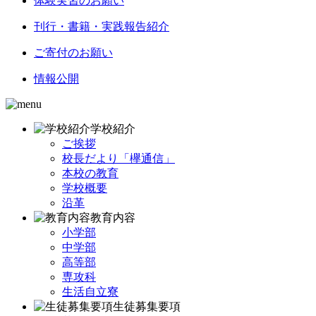
体験実習のお願い
刊行・書籍・実践報告紹介
ご寄付のお願い
情報公開
学校紹介
ご挨拶
校長だより「欅通信」
本校の教育
学校概要
沿革
教育内容
小学部
中学部
高等部
専攻科
生活自立寮
生徒募集要項