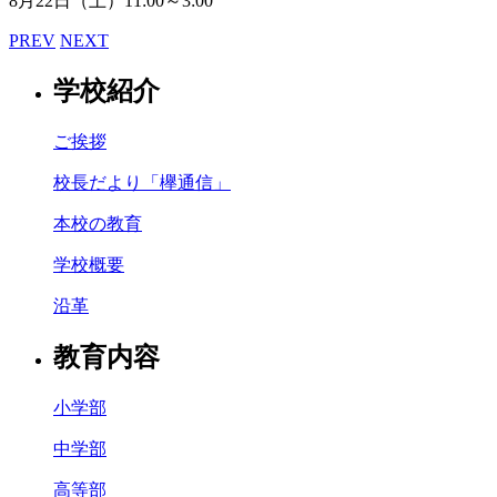
8月22日（土）11:00～3:00
PREV
NEXT
学校紹介
ご挨拶
校長だより「欅通信」
本校の教育
学校概要
沿革
教育内容
小学部
中学部
高等部