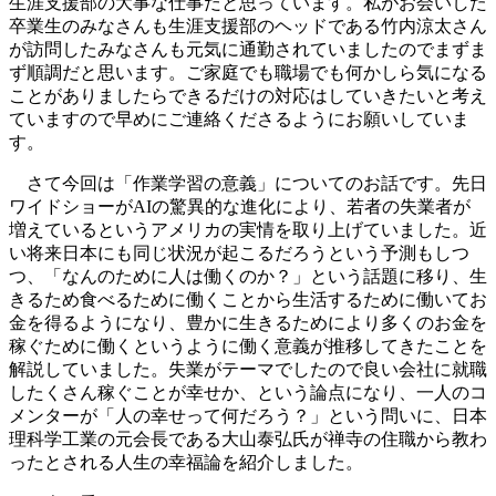
生涯支援部の大事な仕事だと思っています。私がお会いした
卒業生のみなさんも生涯支援部のヘッドである竹内涼太さん
が訪問したみなさんも元気に通勤されていましたのでまずま
ず順調だと思います。ご家庭でも職場でも何かしら気になる
ことがありましたらできるだけの対応はしていきたいと考え
ていますので早めにご連絡くださるようにお願いしていま
す。
さて今回は「作業学習の意義」についてのお話です。先日
ワイドショーがAIの驚異的な進化により、若者の失業者が
増えているというアメリカの実情を取り上げていました。近
い将来日本にも同じ状況が起こるだろうという予測もしつ
つ、「なんのために人は働くのか？」という話題に移り、生
きるため食べるために働くことから生活するために働いてお
金を得るようになり、豊かに生きるためにより多くのお金を
稼ぐために働くというように働く意義が推移してきたことを
解説していました。失業がテーマでしたので良い会社に就職
したくさん稼ぐことが幸せか、という論点になり、一人のコ
メンターが「人の幸せって何だろう？」という問いに、日本
理科学工業の元会長である大山泰弘氏が禅寺の住職から教わ
ったとされる人生の幸福論を紹介しました。