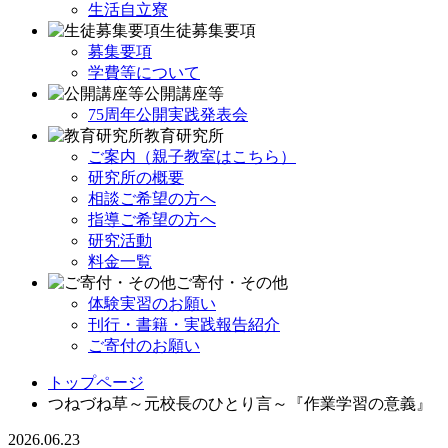
生活自立寮
生徒募集要項
募集要項
学費等について
公開講座等
75周年公開実践発表会
教育研究所
ご案内（親子教室はこちら）
研究所の概要
相談ご希望の方へ
指導ご希望の方へ
研究活動
料金一覧
ご寄付・その他
体験実習のお願い
刊行・書籍・実践報告紹介
ご寄付のお願い
トップページ
つねづね草～元校長のひとり言～『作業学習の意義』
2026.06.23