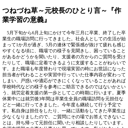
つねづね草～元校長のひとり言～『作
業学習の意義』
5月下旬から6月上旬にかけて今年三月に卒業、終了した卒
業生の職場訪問に行ってきました。社会人としての生活が始
まって1か月が過ぎ、5月の連休で緊張感が抜けて疲れも感じ
やすくなる頃に、職場での様子を見聞きし、困っていること
があるかどうかを聞いたり、支援者の方からのご質問を受け
たりして、職場に定着できるように支援することがねらいで
す。また職場も年度替わりで現場実習の時にお世話になった
担当者が代わることや実習中行っていた仕事内容が変わって
しまい、戸惑いや適応ができにくくなっていることがあれば
学校時代などの様子を参考にご助言できるのではないかとい
う、就労定着支援の第一歩としてこの時期に行います。夏季
休業中には就労後3年間は卒業生全員の職場訪問を元担任な
どと一緒に行ってきました。今年度も継続して行う予定で
す。私自身は担任をしたり、一緒に活動をしてきた卒業生は
少なくなりましたので、ご質問にその場でお答えできないこ
とは、持ち帰って元担任に聞いたり相談したりしています。