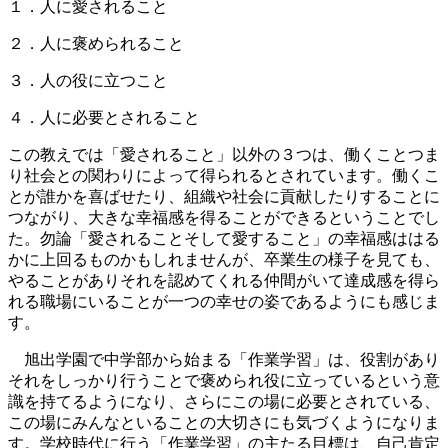
１．人に愛されること
２．人に褒められること
３．人の役に立つこと
４．人に必要とされること
この教えでは「愛されること」以外の３つは、働くことつま
り社会との関わりによって得られるとされています。働くこ
とが誰かを喜ばせたり、組織や社会に貢献したりすることに
つながり、大きな幸福感を得ることができるということでし
た。勿論「愛されることそして愛すること」の幸福感ははる
かに上回るものかもしれませんが、卒業生の様子を見ても、
やることがありそれを認めてくれる仲間がいて達成感を得ら
れる職場にいることが一つの幸せの姿であるようにも感じま
す。
旭出学園で中学部から始まる「作業学習」は、役割があり
それをしっかり行うことで褒められ役に立っているという意
識を持てるようになり、さらにこの場に必要とされている、
この場にみんなといることの大切さにも気づくようになりま
す。学校時代に行う「作業学習」の主たる目標は、自己肯定