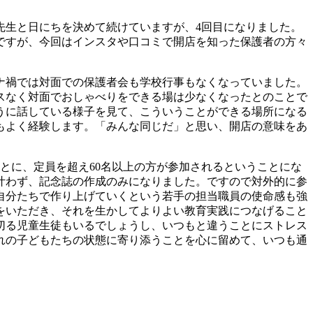
先生と日にちを決めて続けていますが、4回目になりました。
ですが、今回はインスタや口コミで開店を知った保護者の方々
ナ禍では対面での保護者会も学校行事もなくなっていました。
スなく対面でおしゃべりをできる場は少なくなったとのことで
うに話している様子を見て、こういうことができる場所になる
もよく経験します。「みんな同じだ」と思い、開店の意味をあ
とに、定員を超え60名以上の方が参加されるということにな
叶わず、記念誌の作成のみになりました。ですので対外的に参
、自分たちで作り上げていくという若手の担当職員の使命感も強
をいただき、それを生かしてよりよい教育実践につなげること
切る児童生徒もいるでしょうし、いつもと違うことにストレス
れの子どもたちの状態に寄り添うことを心に留めて、いつも通