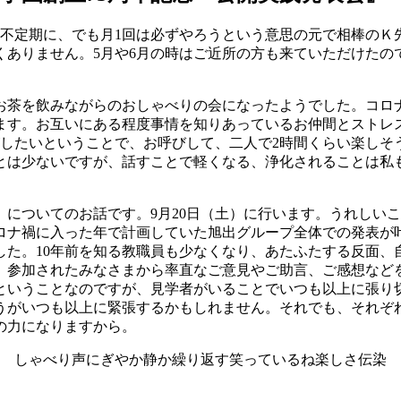
ら不定期に、でも月1回は必ずやろうという意思の元で相棒のＫ
くありません。5月や6月の時はご近所の方も来ていただけたの
茶を飲みながらのおしゃべりの会になったようでした。コロ
ます。お互いにある程度事情を知りあっているお仲間とストレ
がしたいということで、お呼びして、二人で2時間くらい楽しそ
とは少ないですが、話すことで軽くなる、浄化されることは私
についてのお話です。9月20日（土）に行います。うれしいこ
コロナ禍に入った年で計画していた旭出グループ全体での発表が
した。10年前を知る教職員も少なくなり、あたふたする反面
。参加されたみなさまから率直なご意見やご助言、ご感想など
ということなのですが、見学者がいることでいつも以上に張り
うがいつも以上に緊張するかもしれません。それでも、それぞ
の力になりますから。
しゃべり声にぎやか静か繰り返す笑っているね楽しさ伝染