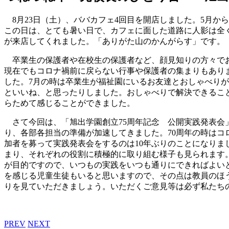
8月23日（土）、ババカフェ4回目を開店しました。5月か
この日は、とても暑い日で、カフェに面した道路に人影は全
が来店してくれました。「ありがた山のかんがらす」です。
卒業生の保護者や在校生の保護者など、顔見知りの方々でお
現在でもコロナ禍前に戻らない行事や保護者の集まりもあり
した。7月の時は卒業生が福祉園にいるお友達とおしゃべり
といいね、と思ったりしました。おしゃべりで解決できるこ
らためて感じることができました。
さて今回は、「旭出学園創立75周年記念 公開実践発表会」
り、各部各担当の準備が加速してきました。70周年の時は
加者を募って実践発表会をするのは10年ぶりのことになりま
まり、それぞれの役割に積極的に取り組む様子も見られます
が目的ですので、いつもの実践をいつも通りにできればよい
を感じる児童生徒もいると思いますので、その点は教員のほ
りを見ていただきましょう。いただくご意見等は必ず私たち
PREV
NEXT