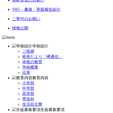
体験実習のお願い
刊行・書籍・実践報告紹介
ご寄付のお願い
情報公開
学校紹介
ご挨拶
校長だより「欅通信」
本校の教育
学校概要
沿革
教育内容
小学部
中学部
高等部
専攻科
生活自立寮
生徒募集要項