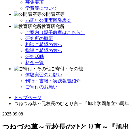
募集要項
学費等について
公開講座等
75周年公開実践発表会
教育研究所
ご案内（親子教室はこちら）
研究所の概要
相談ご希望の方へ
指導ご希望の方へ
研究活動
料金一覧
ご寄付・その他
体験実習のお願い
刊行・書籍・実践報告紹介
ご寄付のお願い
トップページ
つねづね草～元校長のひとり言～『旭出学園創立75周
2025.09.08
つねづね草～元校長のひとり言～『旭出