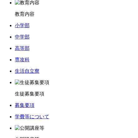
教育内容
小学部
中学部
高等部
専攻科
生活自立寮
生徒募集要項
募集要項
学費等について