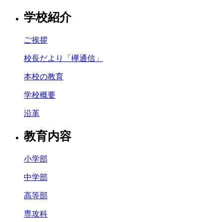
学校紹介
ご挨拶
校長だより「欅通信」
本校の教育
学校概要
沿革
教育内容
小学部
中学部
高等部
専攻科