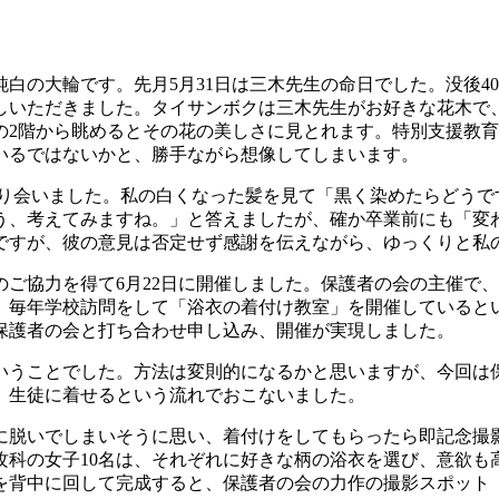
の大輪です。先月5月31日は三木先生の命日でした。没後4
しいただきました。タイサンボクは三木先生がお好きな花木で
の2階から眺めるとその花の美しさに見とれます。特別支援教
いるではないかと、勝手ながら想像してしまいます。
たり会いました。私の白くなった髪を見て「黒く染めたらどうで
う、考えてみますね。」と答えましたが、確か卒業前にも「変
ですが、彼の意見は否定せず感謝を伝えながら、ゆっくりと私
協力を得て6月22日に開催しました。保護者の会の主催で、
、毎年学校訪問をして「浴衣の着付け教室」を開催していると
保護者の会と打ち合わせ申し込み、開催が実現しました。
うことでした。方法は変則的になるかと思いますが、今回は
、生徒に着せるという流れでおこないました。
脱いでしまいそうに思い、着付けをしてもらったら即記念撮
攻科の女子10名は、それぞれに好きな柄の浴衣を選び、意欲も
を背中に回して完成すると、保護者の会の力作の撮影スポット