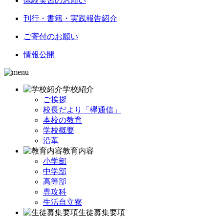
体験実習のお願い
刊行・書籍・実践報告紹介
ご寄付のお願い
情報公開
学校紹介
ご挨拶
校長だより「欅通信」
本校の教育
学校概要
沿革
教育内容
小学部
中学部
高等部
専攻科
生活自立寮
生徒募集要項