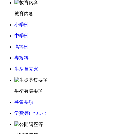
教育内容
小学部
中学部
高等部
専攻科
生活自立寮
生徒募集要項
募集要項
学費等について