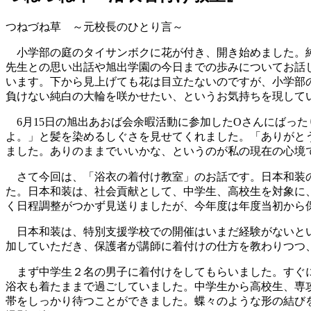
つねづね草 ～元校長のひとり言～
小学部の庭のタイサンボクに花が付き、開き始めました。純白
先生との思い出話や旭出学園の今日までの歩みについてお話
います。下から見上げても花は目立たないのですが、小学部
負けない純白の大輪を咲かせたい、というお気持ちを現して
6月15日の旭出あおば会余暇活動に参加したOさんにばっ
よ。」と髪を染めるしぐさを見せてくれました。「ありがと
ました。ありのままでいいかな、というのが私の現在の心境
さて今回は、「浴衣の着付け教室」のお話です。日本和装のご
た。日本和装は、社会貢献として、中学生、高校生を対象に
く日程調整がつかず見送りましたが、今年度は年度当初から
日本和装は、特別支援学校での開催はいまだ経験がないとい
加していただき、保護者が講師に着付けの仕方を教わりつつ
まず中学生２名の男子に着付けをしてもらいました。すぐに
浴衣も着たままで過ごしていました。中学生から高校生、専
帯をしっかり待つことができました。蝶々のような形の結び