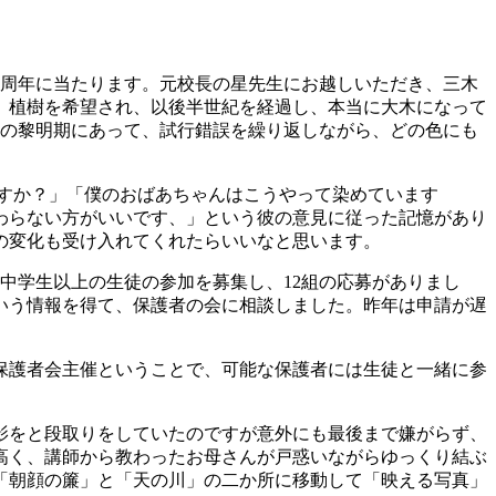
0周年に当たります。元校長の星先生にお越しいただき、三木
、植樹を希望され、以後半世紀を経過し、本当に大木になって
育の黎明期にあって、試行錯誤を繰り返しながら、どの色にも
すか？」「僕のおばあちゃんはこうやって染めています
わらない方がいいです、」という彼の意見に従った記憶があり
の変化も受け入れてくれたらいいなと思います。
中学生以上の生徒の参加を募集し、12組の応募がありまし
いう情報を得て、保護者の会に相談しました。昨年は申請が遅
保護者会主催ということで、可能な保護者には生徒と一緒に参
影をと段取りをしていたのですが意外にも最後まで嫌がらず、
高く、講師から教わったお母さんが戸惑いながらゆっくり結ぶ
「朝顔の簾」と「天の川」の二か所に移動して「映える写真」