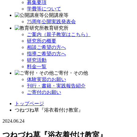
募集要項
学費等について
公開講座等
75周年公開実践発表会
教育研究所
ご案内（親子教室はこちら）
研究所の概要
相談ご希望の方へ
指導ご希望の方へ
研究活動
料金一覧
ご寄付・その他
体験実習のお願い
刊行・書籍・実践報告紹介
ご寄付のお願い
トップページ
つねづね草『浴衣着付け教室』
2024.06.24
つねづね草『浴衣着付け教室』