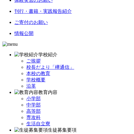
体験実習のお願い
刊行・書籍・実践報告紹介
ご寄付のお願い
情報公開
学校紹介
ご挨拶
校長だより「欅通信」
本校の教育
学校概要
沿革
教育内容
小学部
中学部
高等部
専攻科
生活自立寮
生徒募集要項