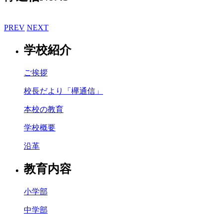
PREV
NEXT
学校紹介
ご挨拶
校長だより「欅通信」
本校の教育
学校概要
沿革
教育内容
小学部
中学部