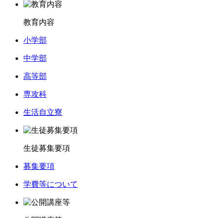
教育内容
小学部
中学部
高等部
専攻科
生活自立寮
生徒募集要項
募集要項
学費等について