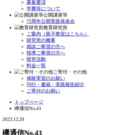
募集要項
学費等について
公開講座等
75周年公開実践発表会
教育研究所
ご案内（親子教室はこちら）
研究所の概要
相談ご希望の方へ
指導ご希望の方へ
研究活動
料金一覧
ご寄付・その他
体験実習のお願い
刊行・書籍・実践報告紹介
ご寄付のお願い
トップページ
欅通信No.43
2023.12.20
欅通信No.43