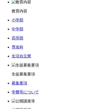
教育内容
小学部
中学部
高等部
専攻科
生活自立寮
生徒募集要項
募集要項
学費等について