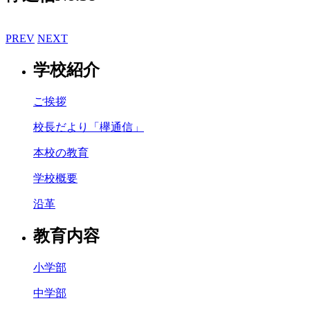
PREV
NEXT
学校紹介
ご挨拶
校長だより「欅通信」
本校の教育
学校概要
沿革
教育内容
小学部
中学部