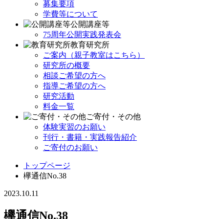
募集要項
学費等について
公開講座等
75周年公開実践発表会
教育研究所
ご案内（親子教室はこちら）
研究所の概要
相談ご希望の方へ
指導ご希望の方へ
研究活動
料金一覧
ご寄付・その他
体験実習のお願い
刊行・書籍・実践報告紹介
ご寄付のお願い
トップページ
欅通信No.38
2023.10.11
欅通信No.38