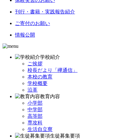
体験実習のお願い
刊行・書籍・実践報告紹介
ご寄付のお願い
情報公開
学校紹介
ご挨拶
校長だより「欅通信」
本校の教育
学校概要
沿革
教育内容
小学部
中学部
高等部
専攻科
生活自立寮
生徒募集要項