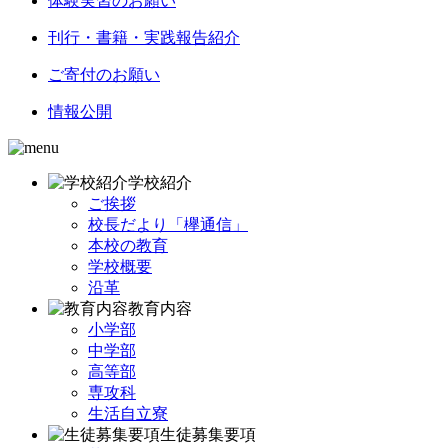
体験実習のお願い
刊行・書籍・実践報告紹介
ご寄付のお願い
情報公開
学校紹介
ご挨拶
校長だより「欅通信」
本校の教育
学校概要
沿革
教育内容
小学部
中学部
高等部
専攻科
生活自立寮
生徒募集要項