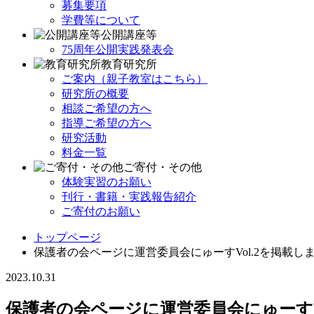
募集要項
学費等について
公開講座等
75周年公開実践発表会
教育研究所
ご案内（親子教室はこちら）
研究所の概要
相談ご希望の方へ
指導ご希望の方へ
研究活動
料金一覧
ご寄付・その他
体験実習のお願い
刊行・書籍・実践報告紹介
ご寄付のお願い
トップページ
保護者の会ページに運営委員会にゅーすVol.2を掲載し
2023.10.31
保護者の会ページに運営委員会にゅーすV