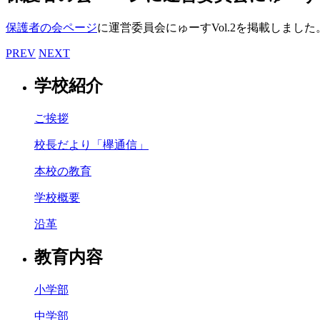
保護者の会ページ
に運営委員会にゅーすVol.2を掲載しました
PREV
NEXT
学校紹介
ご挨拶
校長だより「欅通信」
本校の教育
学校概要
沿革
教育内容
小学部
中学部