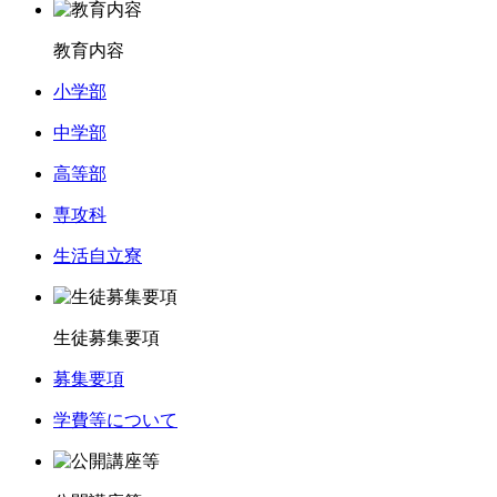
教育内容
小学部
中学部
高等部
専攻科
生活自立寮
生徒募集要項
募集要項
学費等について