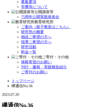
募集要項
学費等について
公開講座等
75周年公開実践発表会
教育研究所
ご案内（親子教室はこちら）
研究所の概要
相談ご希望の方へ
指導ご希望の方へ
研究活動
料金一覧
ご寄付・その他
体験実習のお願い
刊行・書籍・実践報告紹介
ご寄付のお願い
トップページ
欅通信No.36
2023.07.20
欅通信No.36