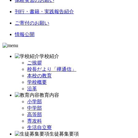
体験実習のお願い
刊行・書籍・実践報告紹介
ご寄付のお願い
情報公開
学校紹介
ご挨拶
校長だより「欅通信」
本校の教育
学校概要
沿革
教育内容
小学部
中学部
高等部
専攻科
生活自立寮
生徒募集要項