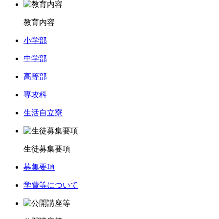
教育内容
小学部
中学部
高等部
専攻科
生活自立寮
生徒募集要項
募集要項
学費等について