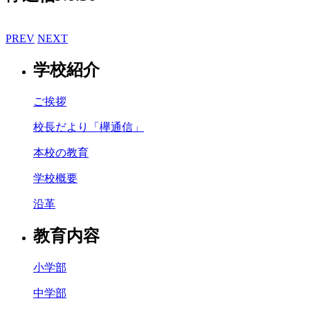
PREV
NEXT
学校紹介
ご挨拶
校長だより「欅通信」
本校の教育
学校概要
沿革
教育内容
小学部
中学部