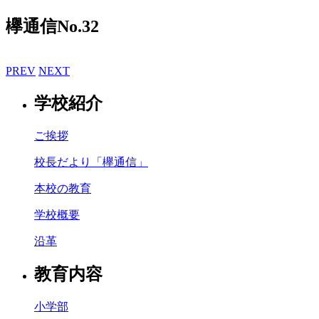
欅通信No.32
PREV
NEXT
学校紹介
ご挨拶
校長だより「欅通信」
本校の教育
学校概要
沿革
教育内容
小学部