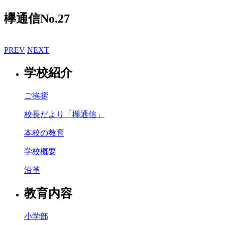
欅通信No.27
PREV
NEXT
学校紹介
ご挨拶
校長だより「欅通信」
本校の教育
学校概要
沿革
教育内容
小学部