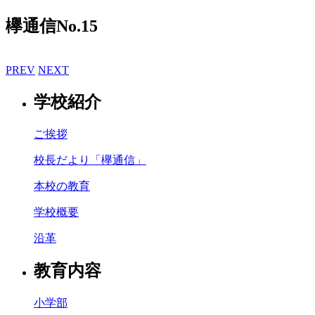
欅通信No.15
PREV
NEXT
学校紹介
ご挨拶
校長だより「欅通信」
本校の教育
学校概要
沿革
教育内容
小学部