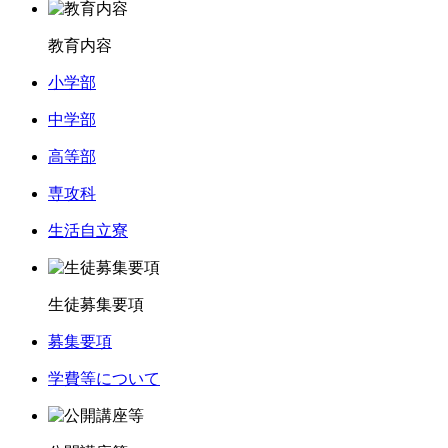
教育内容
小学部
中学部
高等部
専攻科
生活自立寮
生徒募集要項
募集要項
学費等について