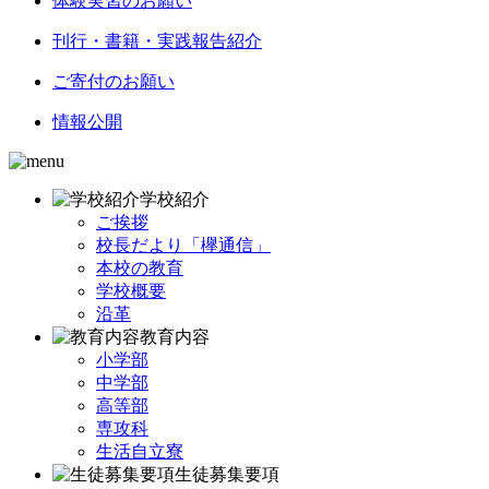
体験実習のお願い
刊行・書籍・実践報告紹介
ご寄付のお願い
情報公開
学校紹介
ご挨拶
校長だより「欅通信」
本校の教育
学校概要
沿革
教育内容
小学部
中学部
高等部
専攻科
生活自立寮
生徒募集要項