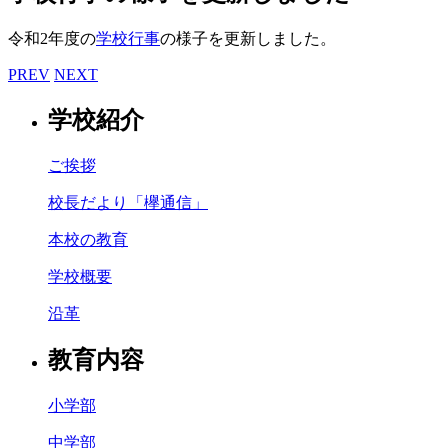
令和2年度の
学校行事
の様子を更新しました。
PREV
NEXT
学校紹介
ご挨拶
校長だより「欅通信」
本校の教育
学校概要
沿革
教育内容
小学部
中学部