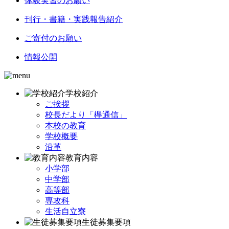
体験実習のお願い
刊行・書籍・実践報告紹介
ご寄付のお願い
情報公開
学校紹介
ご挨拶
校長だより「欅通信」
本校の教育
学校概要
沿革
教育内容
小学部
中学部
高等部
専攻科
生活自立寮
生徒募集要項