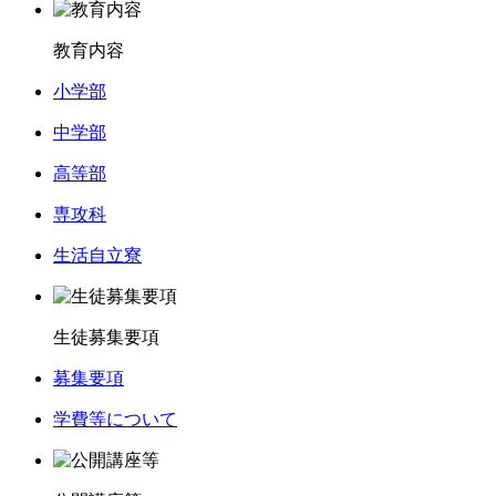
教育内容
小学部
中学部
高等部
専攻科
生活自立寮
生徒募集要項
募集要項
学費等について