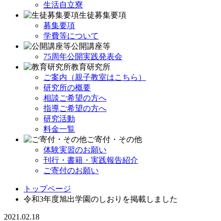
生活自立寮
生徒募集要項
募集要項
学費等について
公開講座等
75周年公開実践発表会
教育研究所
ご案内（親子教室はこちら）
研究所の概要
相談ご希望の方へ
指導ご希望の方へ
研究活動
料金一覧
ご寄付・その他
体験実習のお願い
刊行・書籍・実践報告紹介
ご寄付のお願い
トップページ
令和3年度旭出学園のしおりを掲載しました
2021.02.18