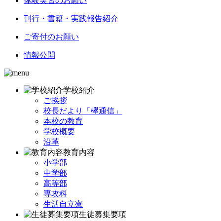
体験実習のお願い
刊行・書籍・実践報告紹介
ご寄付のお願い
情報公開
学校紹介
ご挨拶
校長だより「欅通信」
本校の教育
学校概要
沿革
教育内容
小学部
中学部
高等部
専攻科
生活自立寮
生徒募集要項