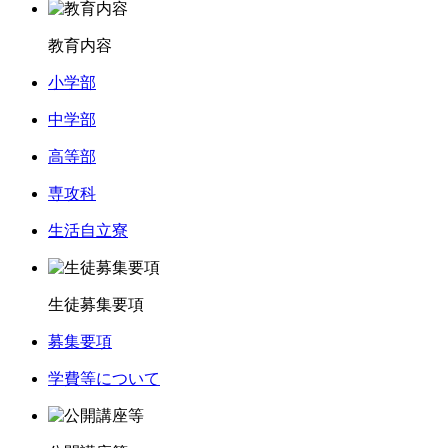
教育内容
小学部
中学部
高等部
専攻科
生活自立寮
生徒募集要項
募集要項
学費等について