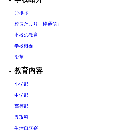
ご挨拶
校長だより「欅通信」
本校の教育
学校概要
沿革
教育内容
小学部
中学部
高等部
専攻科
生活自立寮