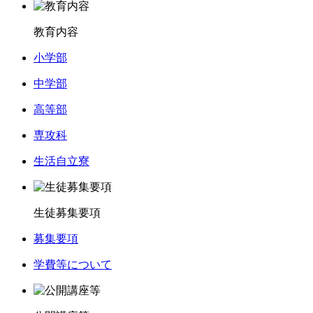
教育内容
小学部
中学部
高等部
専攻科
生活自立寮
生徒募集要項
募集要項
学費等について