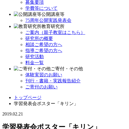
募集要項
学費等について
公開講座等
75周年公開実践発表会
教育研究所
ご案内（親子教室はこちら）
研究所の概要
相談ご希望の方へ
指導ご希望の方へ
研究活動
料金一覧
ご寄付・その他
体験実習のお願い
刊行・書籍・実践報告紹介
ご寄付のお願い
トップページ
学習発表会ポスター「キリン」
2019.02.21
学習発表会ポスター「キリン」