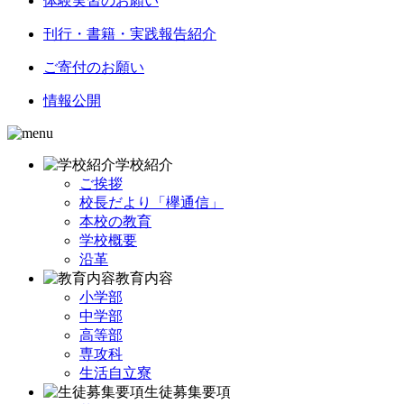
体験実習のお願い
刊行・書籍・実践報告紹介
ご寄付のお願い
情報公開
学校紹介
ご挨拶
校長だより「欅通信」
本校の教育
学校概要
沿革
教育内容
小学部
中学部
高等部
専攻科
生活自立寮
生徒募集要項