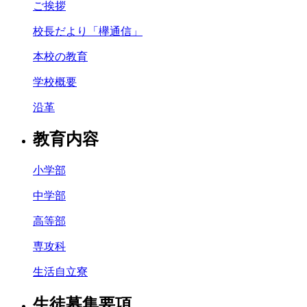
ご挨拶
校長だより「欅通信」
本校の教育
学校概要
沿革
教育内容
小学部
中学部
高等部
専攻科
生活自立寮
生徒募集要項