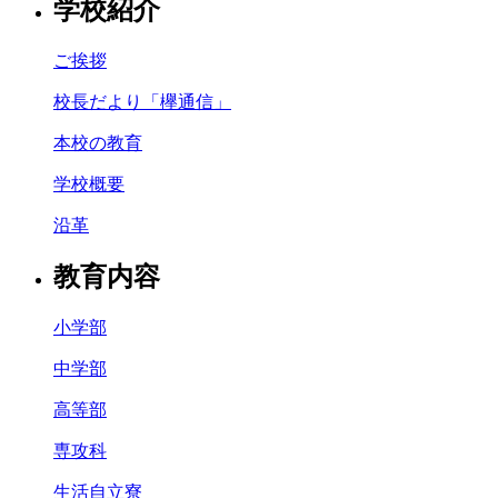
学校紹介
ご挨拶
校長だより「欅通信」
本校の教育
学校概要
沿革
教育内容
小学部
中学部
高等部
専攻科
生活自立寮