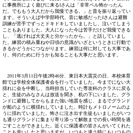
に事務所によく遊びに来るIさんは「非常ベル怖かったん
だ。でももう大人だから我慢できる。」と昔を振り返ってい
ます。そういえば中学部時代、音に敏感だったIさんは避難
訓練が苦手でずっとドキドキしていましたし、泣いてしまう
こともありました。大人になった今は苦手だけど我慢できる
し、「逃げれば大丈夫と分かったから。」と話していまし
た。練習の積み重ねや日頃の意識がいざというときに行動で
きるかどうかにつながります。練習は何に対しても大事であ
り、何のために行うかも知ることも大事だと思います。
2011年3月11日午後2時46分、東日本大震災の日、本校体育
館では学校全体保護者会を行っていました。今までにない大
揺れに会を中断し、当時担当していた専攻科のクラスに戻る
と、生徒のみなさんは放送を聞き、机の下にいました。グラ
ンドに避難してからもまた強い地震を感じ、まるでグランド
が船のように横揺れしていました。時計もメトロノームのよ
うに揺れていました。怖さに泣き出す生徒もいましたがいつ
も通りグランドに集まり寄り添って解散までの長い時間を過
ごすことができました。近くに保護者の皆さんがいてくれた
ことも幸いしたと思いますが、いつもと違う時にもいつもの