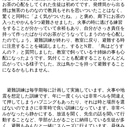
お茶の心配をしてくれた生徒は初めてです。発煙筒から出る
煙は無害のものなので教員もそれを思いついたことはなく、
驚くと同時に「よく気がついたね。」と褒め、廊下にお茶の
入ったやかんを5つ避難させました。火事の時に逃げる練習
をすることが分かっていて余裕もあり、自分がさっき責任を
持って作ったばかりのお茶がどうなってしまうのかを心配し
たのでしょう。避難訓練が終わり、教室に戻り、避難する時
に注意することを確認しました。するとN君、「鳥はどうす
んの？」と質問しました。教室で飼っている十姉妹の事も心
配になったようです。気付くことも配慮することもどんどん
広がっている様子でした。次は鳥かごを持って避難すること
になるかもしれません。
避難訓練は毎学期毎に計画して実施しています。火事や地
震を想定した訓練です。年に一度くらいは非常ベルを間違え
て押してしまうハプニングもあったり、それは時と場所を選
ばないのでまさに非常時で良い訓練になっています。非常ベ
ルがなったら静かにする、放送を聞く、先生の話を聞いて行
動することなど、学部が上がるごとに納得している生徒が多
く、避難もみんなと一緒にスムーズに行えています。昼休み