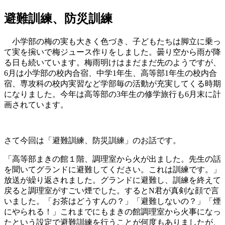
避難訓練、防災訓練
小学部の梅の実も大きく色づき、子どもたちは脚立に乗っ
て実を捥いで梅ジュース作りをしました。曇り空から雨が降
る日も続いています。梅雨明けはまだまだ先のようですが、
6月は小学部の校内合宿、中学1年生、高等部1年生の校内合
宿、専攻科の校内実習など学部毎の活動が充実してくる時期
になりました。今年は高等部の3年生の修学旅行も6月末に計
画されています。
さて今回は「避難訓練、防災訓練」のお話です。
「高等部まきの館１階、調理室から火が出ました。先生の話
を聞いてグランドに避難してください。これは訓練です。」
放送が繰り返されました。グランドに避難し、訓練を終えて
戻ると調理室がすごい煙でした。するとN君が真剣な顔で言
いました。「お茶はどうすんの？」「避難しないの？」「煙
にやられる！」これまでにもまきの館調理室から火事になっ
たという設定で避難訓練を行うことが何度もありましたが、