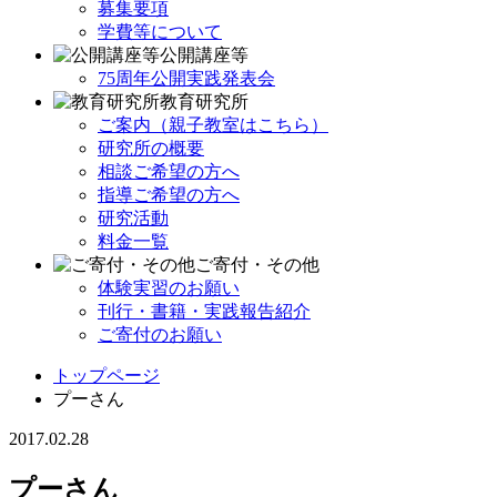
募集要項
学費等について
公開講座等
75周年公開実践発表会
教育研究所
ご案内（親子教室はこちら）
研究所の概要
相談ご希望の方へ
指導ご希望の方へ
研究活動
料金一覧
ご寄付・その他
体験実習のお願い
刊行・書籍・実践報告紹介
ご寄付のお願い
トップページ
プーさん
2017.02.28
プーさん