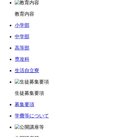
教育内容
小学部
中学部
高等部
専攻科
生活自立寮
生徒募集要項
募集要項
学費等について