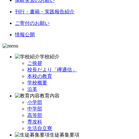
体験実習のお願い
刊行・書籍・実践報告紹介
ご寄付のお願い
情報公開
学校紹介
ご挨拶
校長だより「欅通信」
本校の教育
学校概要
沿革
教育内容
小学部
中学部
高等部
専攻科
生活自立寮
生徒募集要項