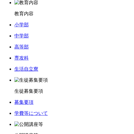
教育内容
小学部
中学部
高等部
専攻科
生活自立寮
生徒募集要項
募集要項
学費等について