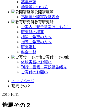
募集要項
学費等について
公開講座等
75周年公開実践発表会
教育研究所
ご案内（親子教室はこちら）
研究所の概要
相談ご希望の方へ
指導ご希望の方へ
研究活動
料金一覧
ご寄付・その他
体験実習のお願い
刊行・書籍・実践報告紹介
ご寄付のお願い
トップページ
荒馬その２
2016.10.11
荒馬その２