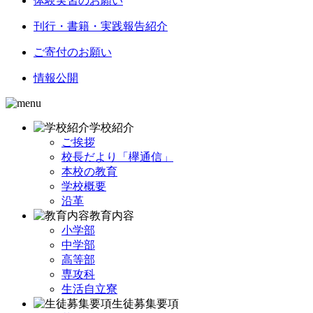
体験実習のお願い
刊行・書籍・実践報告紹介
ご寄付のお願い
情報公開
学校紹介
ご挨拶
校長だより「欅通信」
本校の教育
学校概要
沿革
教育内容
小学部
中学部
高等部
専攻科
生活自立寮
生徒募集要項