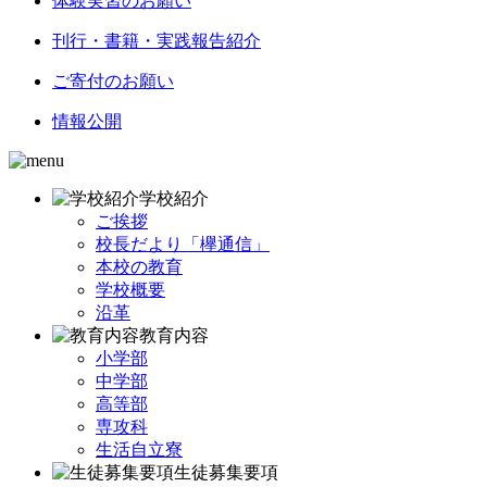
体験実習のお願い
刊行・書籍・実践報告紹介
ご寄付のお願い
情報公開
学校紹介
ご挨拶
校長だより「欅通信」
本校の教育
学校概要
沿革
教育内容
小学部
中学部
高等部
専攻科
生活自立寮
生徒募集要項