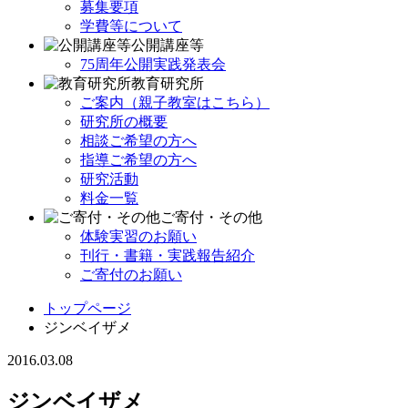
募集要項
学費等について
公開講座等
75周年公開実践発表会
教育研究所
ご案内（親子教室はこちら）
研究所の概要
相談ご希望の方へ
指導ご希望の方へ
研究活動
料金一覧
ご寄付・その他
体験実習のお願い
刊行・書籍・実践報告紹介
ご寄付のお願い
トップページ
ジンベイザメ
2016.03.08
ジンベイザメ