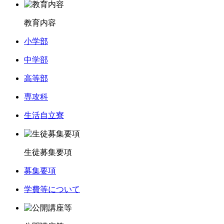
教育内容
小学部
中学部
高等部
専攻科
生活自立寮
生徒募集要項
募集要項
学費等について