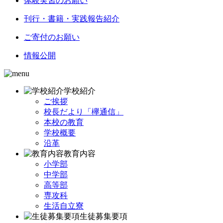
体験実習のお願い
刊行・書籍・実践報告紹介
ご寄付のお願い
情報公開
学校紹介
ご挨拶
校長だより「欅通信」
本校の教育
学校概要
沿革
教育内容
小学部
中学部
高等部
専攻科
生活自立寮
生徒募集要項