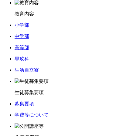
教育内容
小学部
中学部
高等部
専攻科
生活自立寮
生徒募集要項
募集要項
学費等について