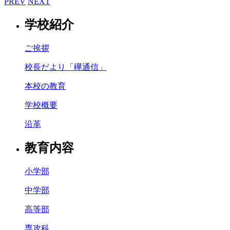
PREV
NEXT
学校紹介
ご挨拶
校長だより「欅通信」
本校の教育
学校概要
沿革
教育内容
小学部
中学部
高等部
専攻科