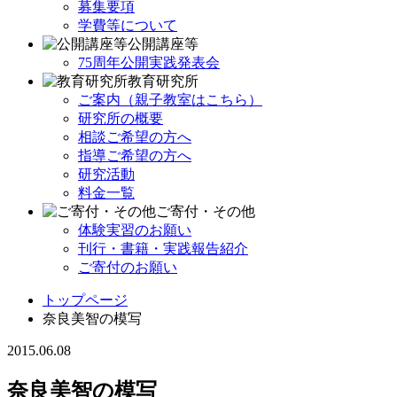
募集要項
学費等について
公開講座等
75周年公開実践発表会
教育研究所
ご案内（親子教室はこちら）
研究所の概要
相談ご希望の方へ
指導ご希望の方へ
研究活動
料金一覧
ご寄付・その他
体験実習のお願い
刊行・書籍・実践報告紹介
ご寄付のお願い
トップページ
奈良美智の模写
2015.06.08
奈良美智の模写