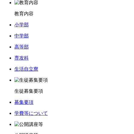
教育内容
小学部
中学部
高等部
専攻科
生活自立寮
生徒募集要項
募集要項
学費等について