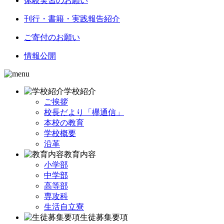
体験実習のお願い
刊行・書籍・実践報告紹介
ご寄付のお願い
情報公開
学校紹介
ご挨拶
校長だより「欅通信」
本校の教育
学校概要
沿革
教育内容
小学部
中学部
高等部
専攻科
生活自立寮
生徒募集要項